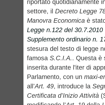
riportato quotidianamente in t
settore,
il
Decreto Legge 7
Manovra Economica
è stato
Legge n.122 del 30.7.2010
Supplemento ordinario n. 1
stesura del testo di legge n
famosa
S.C.I.A.
. Questa è 
inserita durante l'iter di ap
Parlamento, con un
maxi-
all’
Art. 49
, introduce la
Seg
Certificata d’Inizio Attività
(S
modificando l’
Art. 19
della