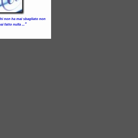
 chi non ha mai sbagliato non
”
i fatto nulla ...