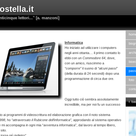
stella.it
nticinque lettori..." [a. manzoni]
hom
Informatica
biogr
Ho iniziato ad utilizzare i computers
archi
negli anni ottanta.... il primo contatto lo
ebbi con un
Commodore 64
, dove,
bioed
con un amico, riuscimmo a
“comporre”
il suono di
“alcuni passi”
pass
(della durata di 24 secondi) dopo una
programmazione di circa due ore.
foto
cont
Oggi tutto ciò sembra assolutamente
r. b
incredibile, ma per noi fu un successo
o ai programmi di videoscrittura ed elaborazione grafica con il noto sistema
998
, ho
“attraversato il Rubicone dell’informatica”,
approdando al sistema operativo
he mi accompagna in ogni mia “avventura informatica”, dal lavoro al tempo libero,
sito.
 torna più indietro”
...