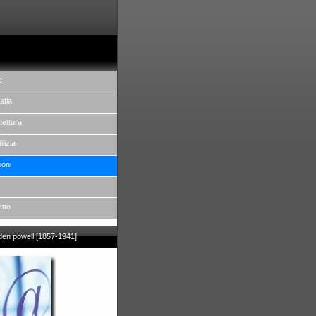
e
afia
tettura
ilizia
ioni
atto
aden powell [1857-1941]