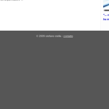
“...
ha ma
© 2009 stefano stella -
contatto