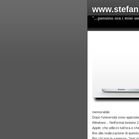
www.stefano
"...pensino ora i miei ve
memorabile.
Dopo l’università sono approdat
Windows
... Nell’ormai lontano
1
Apple,
che utilizzo tutt’ora e c
fino alla realizzazione di questo 
Per chi non lo sapesse,
“non si