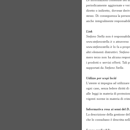
Le informazioni contenute nel s
periodicamente
aggiornate e ver
diretto o indiretto,
dovesse deriva
stesso. Di
conseguenza la persona
anche
integralmente responsabil
Link
Stefano Stella
non è responsabile
www.stefanostella.it
o attraverso 
www.stefanostella.it
lo fa a prop
altri elementi
distruttivi.
Stefano 
mero terzo non
ha alcuna respons
i prodotti o
servizi offerti. Tali
supportati da
Stefano Stella
.
Utilizzo per scopi leciti
L'utente si impegna ad utilizzare 
ogni
caso, senza ledere diritti d
alle
leggi in materia di protezione
vigenti
norme in materia di crim
Informativa resa ai sensi del
D.
La descrizione della gestione del
che lo consultano è descritta ne