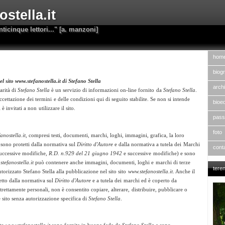
stella.it
nticinque lettori..." [a. manzoni]
hom
biogr
el sito www.stefanostella.it di Stefano Stella
archi
larità di
Stefano Stella
è un servizio di informazioni on-line fornito
da
Stefano Stella
.
accettazione dei termini
e delle condizioni qui di seguito stabilite. Se non si intende
bioed
 è invitati a non
utilizzare il sito.
pass
foto
anostella.it
, compresi testi, documenti, marchi, loghi, immagini, grafica, la loro
 sono protetti dalla normativa sul
Diritto d'Autore
e dalla normativa a tutela dei
Marchi
cont
uccessive modifiche,
R.D. n.929 del 21 giugno 1942
e successive
modifiche) e sono
stefanostella.it
può contenere anche immagini, documenti, loghi e
marchi di terze
tere
orizzato Stefano Stella alla pubblicazione nel sito sito
www.stefanostella.it
. Anche il
tetto dalla normativa sul
Diritto d'Autore
e a tutela dei
marchi ed è coperto da
 strettamente personali, non è consentito copiare, alterare,
distribuire, pubblicare o
e sito senza autorizzazione specifica di
Stefano Stella
.