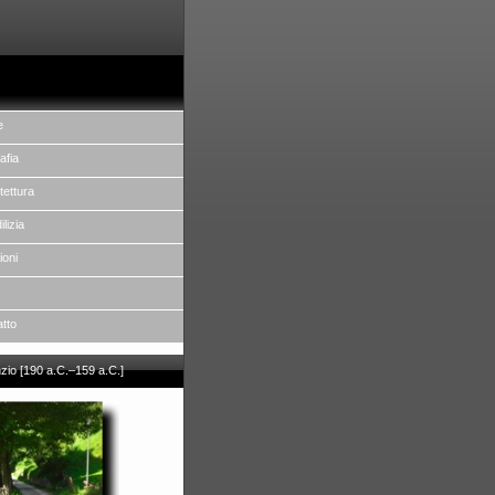
e
afia
tettura
ilizia
ioni
atto
nzio [190 a.C.–159 a.C.]