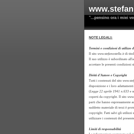
www.stefano
"...pensino ora i miei ve
NOTE LEGALI:
Termini e condizioni di utilizzo d
Il sito
www.stefanostella.it
di tito
Il suo utilizzo è subordinato all'
accettare le presenti condizioni si
Diritti d'Autore e Copyright
Tutti i contenuti del sito
www.stef
disposizione e i loro adattamenti
(
Legge 22 aprile 1941 n.633
e s
coperti da copyright. Il sito
www.
parti che hanno espressamente aut
suddetto materiale di terzi è pro
copyright. Fatti salvi gli utilizzi
utilizzare i contenuti del present
Limiti di responsabilità