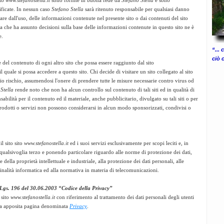
ito
www.stefanostella.it
sono fornite in buona fede da
Stefano Stella
e sono
ificate. In nessun caso
Stefano Stella
sarà ritenuto responsabile per qualsiasi danno
re dall'uso, delle informazioni contenute nel presente sito o dai contenuti del sito
 che ha assunto decisioni sulla base delle informazioni contenute in questo sito ne è
e.
“...
ciò 
 del contenuto di ogni altro sito che possa essere raggiunto dal sito
il quale si possa accedere a questo sito. Chi decide di visitare un sito collegato al sito
rio rischio, assumendosi l'onere di prendere tutte le misure necessarie contro virus od
Stella
rende noto che non ha alcun controllo sul contenuto di tali siti ed in qualità di
abilità per il contenuto ed il materiale, anche pubblicitario, divulgato su tali siti o per
 prodotti o servizi non possono considerarsi in alcun modo sponsorizzati, condivisi o
il sito sito
www.stefanostella.it
ed i suoi servizi esclusivamente per scopi leciti e, in
i qualsivoglia terzo e ponendo particolare riguardo alle norme di protezione dei dati,
 della proprietà intellettuale e industriale, alla protezione dei dati personali, alle
inalità informatica ed alla normativa in materia di telecomunicazioni.
Lgs. 196 del 30.06.2003 “Codice della Privacy”
 sito
www.stefanostella.it
con riferimento al trattamento dei dati personali degli utenti
lla apposita pagina denominata
Privacy
.