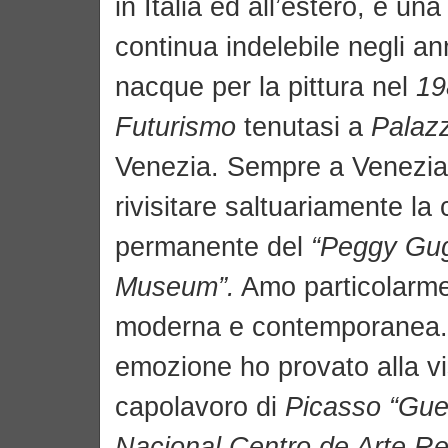
in Italia ed all’estero, è u
continua indelebile negli an
nacque per la pittura nel
19
Futurismo
tenutasi a
Palaz
Venezia. Sempre a Venezia
rivisitare saltuariamente la 
permanente del
“Peggy Gu
Museum”.
Amo particolarmen
moderna e contemporanea
emozione ho provato alla vi
capolavoro di
Picasso
“Gue
Nacional Centro de Arte Re