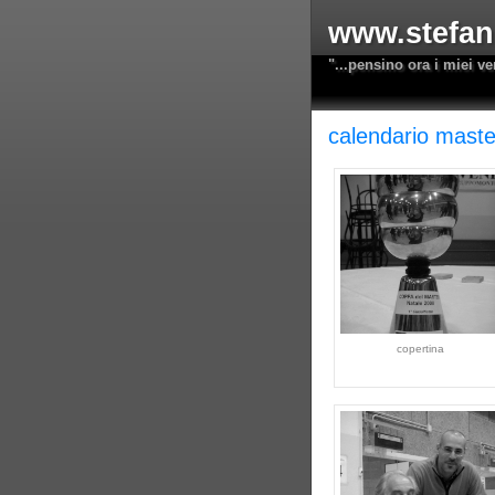
www.stefano
"...pensino ora i miei ve
calendario mast
copertina