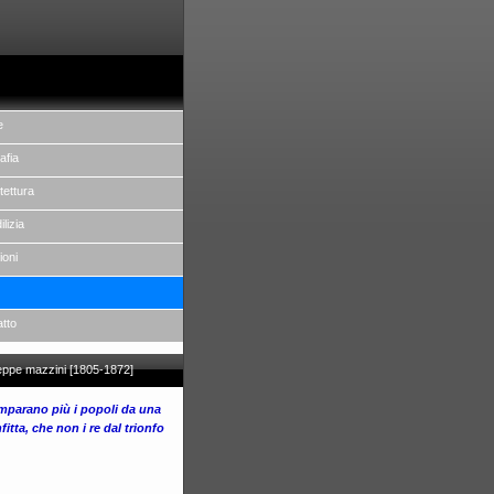
e
afia
tettura
ilizia
ioni
atto
eppe mazzini [1805-1872]
 imparano più i popoli da una
fitta, che non i re dal trionfo