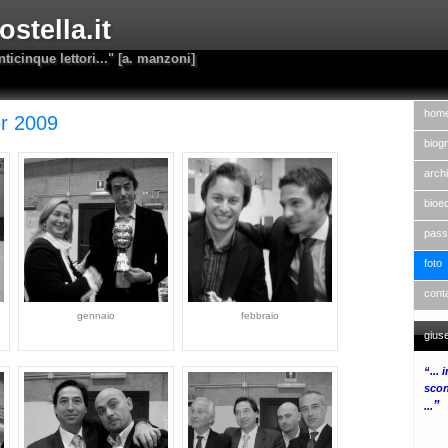
stella.it
nticinque lettori..." [a. manzoni]
hom
er 2009
biogr
archi
bioed
pass
foto
cont
gennaio
febbraio
gius
“...
scon
”
...