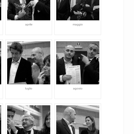
aprile
maggio
luglio
agosto