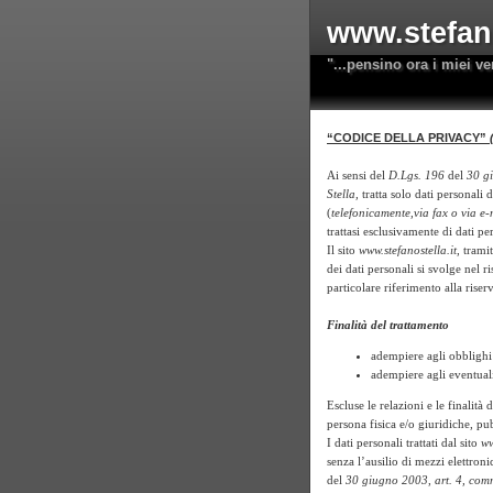
www.stefano
"...pensino ora i miei ve
“CODICE DELLA PRIVACY”
Ai sensi del
D.Lgs. 196
del
30 g
Stella,
tratta solo dati personali 
(
telefonicamente,via fax o via e-
trattasi esclusivamente di dati p
Il sito
www.stefanostella.it
, trami
dei dati personali si svolge
nel ri
particolare riferimento
alla riser
Finalità del trattamento
adempiere agli obblighi 
adempiere agli eventuali 
Escluse le relazioni e le finalità
persona fisica e/o giuridiche, pu
I dati personali trattati dal sito
ww
senza l’ausilio di mezzi elettro
del
30 giugno 2003
,
art. 4, com