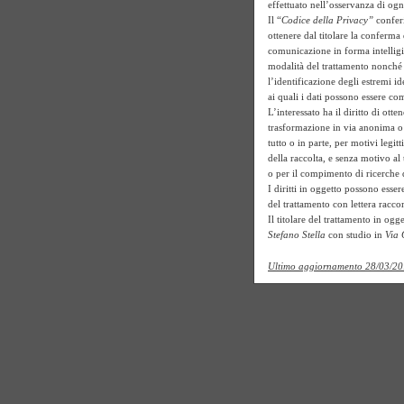
effettuato nell’osservanza di ogn
Il “
Codice della Privacy”
conferis
ottenere dal titolare la conferma
comunicazione in forma intelligibi
modalità del trattamento nonché l
l’identificazione degli estremi ide
ai quali i dati possono essere c
L’interessato ha il diritto di ott
trasformazione in via anonima o il
tutto o in parte, per motivi legit
della raccolta, e senza motivo al 
o per il compimento di ricerche
I diritti in oggetto possono essere
del trattamento con lettera racc
Il titolare del trattamento in ogge
Stefano Stella
con studio in
Via 
Ultimo aggiornamento 28/03/2