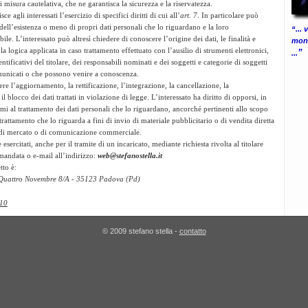
i misura cautelativa, che ne
garantisca la sicurezza e la riservatezza.
ce agli interessati l’esercizio di specifici diritti di cui all’
art. 7
. In particolare può
 dell’esistenza o meno di propri dati personali che lo riguardano e la loro
“... 
le. L’interessato può altresì chiedere di conoscere l’origine dei dati, le finalità e
mond
a logica applicata in caso trattamento effettuato con l’ausilio di strumenti
elettronici,
”
...
ntificativi del titolare, dei responsabili nominati e dei soggetti e
categorie di soggetti
omunicati o che possono venire a conoscenza.
enere l’aggiornamento, la rettificazione, l’integrazione, la cancellazione, la
 blocco dei dati trattati in violazione di legge. L’interessato ha diritto di opporsi,
in
timi al trattamento dei dati personali che lo riguardano, ancorché pertinenti allo
scopo
trattamento che lo riguarda a fini di invio di materiale pubblicitario o di
vendita diretta
 di mercato o di comunicazione commerciale.
 esercitati, anche per il tramite di un incaricato, mediante richiesta rivolta al
titolare
omandata o e-mail all’indirizzo:
web@stefanostella.it
tto è:
Quattro Novembre 8/A
-
35123 Padova (Pd)
010
© 2009 stefano stella -
contatto