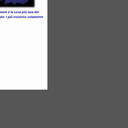
vivere è la cosa più rara del
o: i più esistono solamente