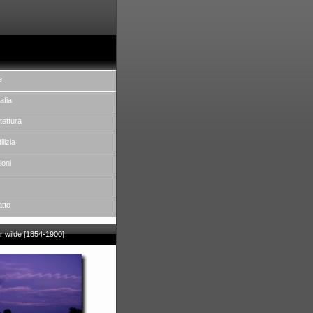
e
afia
tettura
ilizia
ioni
atto
r wilde [1854-1900]