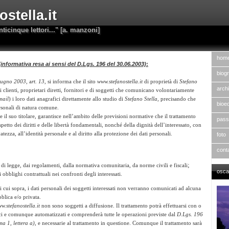
stella.it
nticinque lettori..." [a. manzoni]
hom
(informativa resa ai sensi del D.Lgs. 196 del 30.06.2003)
:
biogr
iugno 2003
, a
rt. 13
, si informa che il sito
www.stefanostella.it
di proprietà di
Stefano
archi
di clienti, proprietari diretti, fornitori e di soggetti che comunicano
volontariamente
mail
) i loro dati anagrafici direttamente allo studio di
Stefano Stella,
precisando che
bioed
ersonali di natura comune.
te il suo titolare, garantisce nell’ambito delle previsioni normative che il trattamento
pass
spetto dei diritti e delle libertà fondamentali, nonché della dignità dell’interessato, con
vatezza, all’identità personale e al diritto alla protezione dei dati personali.
foto
cont
;
di legge, dai regolamenti, dalla normativa comunitaria, da norme civili e fiscali
osca
obblighi contrattuali nei confronti degli interessati.
 di cui sopra, i dati personali dei soggetti interessati non verranno comunicati ad alcuna
bblica e/o privata.
w.stefanostella.it
non sono soggetti a diffusione.
Il trattamento potrà effettuarsi con o
nici e comunque automatizzati e comprenderà
tutte le operazioni previste dal
D.Lgs. 196
ma 1, lettera a)
, e necessarie al trattamento
in questione. Comunque il trattamento sarà