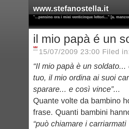
www.stefanostella.it
"...pensino ora i miei venticinque lettori..." [a. manzo
il mio papà é un s
15/07/2009 23:00 Filed i
“Il mio papà è un soldato...
tuo, il mio ordina ai suoi car
sparare... e così vince”...
Quante volte da bambino ho
frase. Quanti bambini han
“può chiamare i carriarmati 