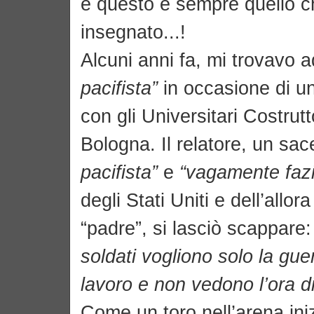
e questo è sempre quello c
insegnato...!
Alcuni anni fa, mi trovavo 
pacifista”
in occasione di u
con gli Universitari Costrutt
Bologna. Il relatore, un sa
pacifista”
e
“vagamente faz
degli Stati Uniti e dell’allo
“padre”, si lasciò scappare:
soldati vogliono solo la guerr
lavoro e non vedono l’ora d
Come un toro nell’arena ini