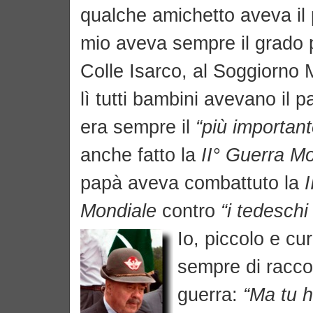
qualche amichetto aveva il 
mio aveva sempre il grado p
Colle Isarco, al Soggiorno
lì tutti bambini avevano il p
era sempre il
“più important
anche fatto la
II° Guerra M
papà aveva combattuto la
I
Mondiale
contro
“i tedeschi 
Io, piccolo e cu
sempre di racco
guerra:
“Ma tu h