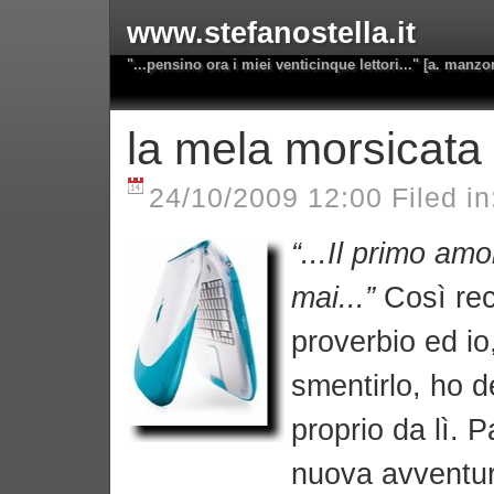
www.stefanostella.it
"...pensino ora i miei venticinque lettori..." [a. manzo
la mela morsicata
24/10/2009 12:00 Filed i
“...Il primo am
mai...”
Così re
proverbio ed io
smentirlo, ho d
proprio da lì. P
nuova avventur