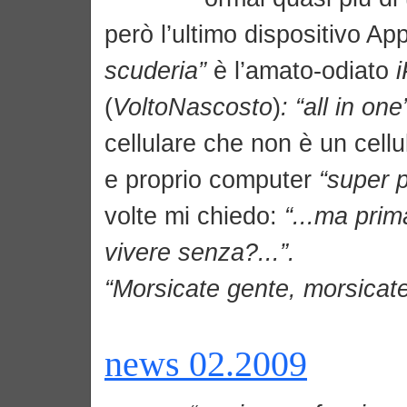
però l’ultimo dispositivo Ap
scuderia”
è l’amato-odiato
(
VoltoNascosto
)
: “all in on
cellulare che non è un cell
e proprio computer
“super p
volte mi chiedo:
“...ma pri
vivere senza?...”.
“Morsicate gente, morsicate.
news 02.2009