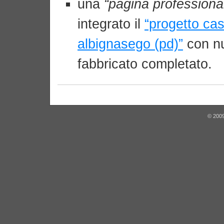
una
“pagina professiona
integrato il
“progetto cas
albignasego (pd)”
con nu
fabbricato completato.
© 2009