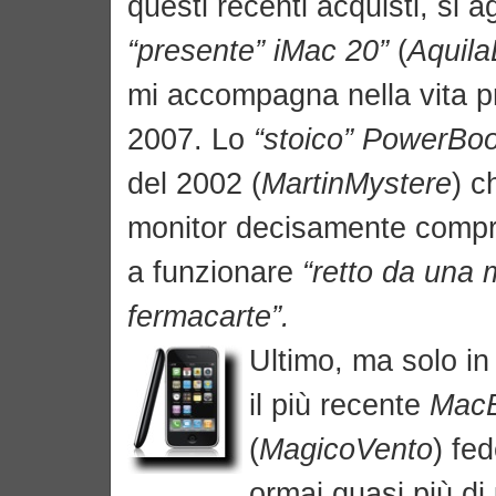
questi recenti acquisti, si a
“presente” iMac 20”
(
Aquila
mi accompagna nella vita p
2007. Lo
“stoico”
PowerBoo
del 2002 (
MartinMystere
) c
monitor decisamente comp
a funzionare
“retto da una 
fermacarte”.
Ultimo, ma solo in
il più recente
MacB
(
MagicoVento
) fe
ormai quasi più di 