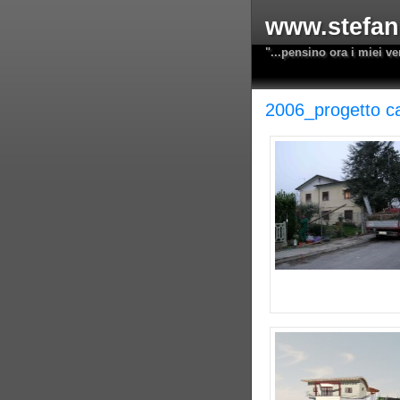
www.stefano
"...pensino ora i miei ve
2006_progetto c