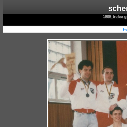
sche
1989_trofeo go
Ho