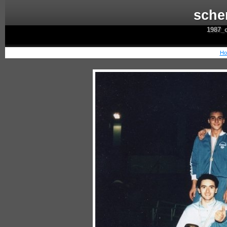
sche
1987_c
Ho