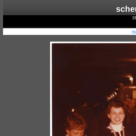
sche
1
Ho